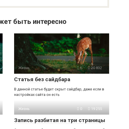
жет быть интересно
Жизнь
6
20 832
Статья без сайдбара
В данной статье будет скрыт сайдбар, даже если в
настройках сайта он есть
Жизнь
0
19 255
Запись разбитая на три страницы